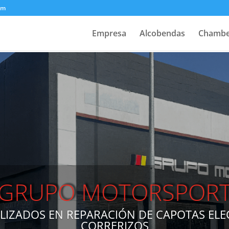
om
Empresa
Alcobendas
Chambe
PULSE PARA LLAMAR
GRUPO MOTORSPOR
ALIZADOS EN REPARACIÓN DE CAPOTAS ELE
CORRERIZOS