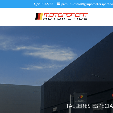
919932766
presupuestos@grupomotorsport.c
TALLERES ESPECI