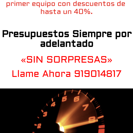
primer equipo con descuentos de
hasta un 40%.
Presupuestos Siempre por
adelantado
«SIN SORPRESAS»
Llame Ahora 919014817