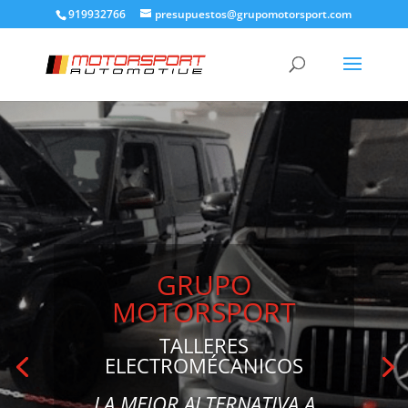
919932766
presupuestos@grupomotorsport.com
TALLERES
ESPECIALIZADOS
MADRID Y ALCOBENDAS